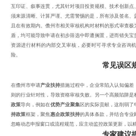
互印证、叙事连贯，尤其针对项目投资规模、技术创新点
须来源清晰、计算严谨。尤需警惕的是，所有涉及签名、
且在有效期内。儋州市相关审核机构对材料的形式审查极
盾，均可能导致申请在初步筛选中即遭搁置，进而错失宝
资源进行材料的内部交叉审核，必要时可寻求专业咨询
险。
常见误区
在儋州市申请
产业扶持
措施过程中，企业常陷入认知偏差
则的行业针对性，导致资格审核失败。另一个高频陷阱是
政策
导向，例如在
优势产业聚集
区的实际贡献，这削弱了
持政策
框架，聚焦
惠企政策扶持
的具体条款，并结合专业
忽略动态申报窗口或流程规范，应主动监控政策更新，以
专家建议